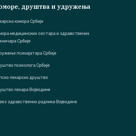
оморе, друштва и удружења
карска комора Србије
мора медицинских сестара и здравствених
хничара Србије
ружење психијатара Србије
уштво психолога Србије
пско лекарско друштво
уштво лекара Војводине
вез здравствених радника Војводине