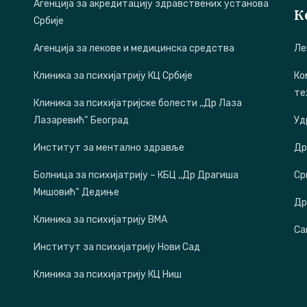
Агенција за акредитацију здравствених установа
К
Србије
Агенција за лекове и медицинска средства
Ле
Клиника за психијатрију КЦ Србије
Ко
те
Клиника за психијатријске болести ,,Др Лаза
Лазаревић“ Београд
Уд
Институт за ментално здравље
Др
Болница за психијатрију – КБЦ ,,Др Драгиша
Ср
Мишовић“ Дедиње
Др
Клиника за психијатрију ВМА
Са
Институт за психијатрију Нови Сад
Клиника за психијатрију КЦ Ниш