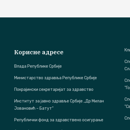
Кл
Корисне адресе
Сп
Влада Републике Србије
Сл
Министарство здравља Републике Србије
Сп
"Г
Покрајински секретаријат за здравство
Сп
Институт за јавно здравље Србије ,,Др Милан
"С
Јовановић – Батут“
Сп
Републички фонд за здравствено осигурање