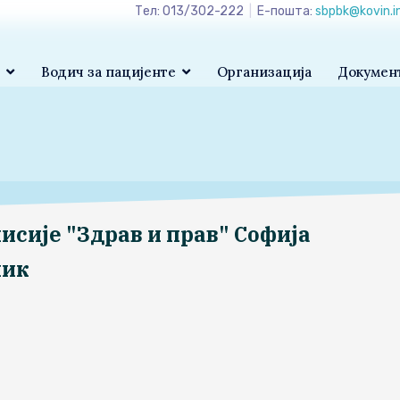
Тел: 013/302-222
|
Е-пошта:
sbpbk@kovin.i
а
Водич за пацијенте
Организација
Докумен
исије "Здрав и прав" Софија
ник