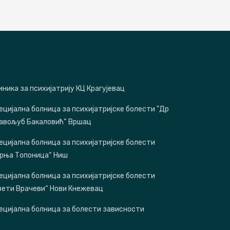
иника за психијатрију КЦ Крагујевац
ецијална болница за психијатријске болести "Др
авољуб Бакаловић“ Вршац
ецијална болница за психијатријске болести
орња Топоница“ Ниш
ецијална болница за психијатријске болести
вети Врачеви“ Нови Кнежевац
ецијална болница за болести зависности