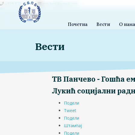
+228 872 4444
contact@email.com
Почетна
Вести
О нам
Вести
ТВ Панчево - Гошћа ем
Лукић социјални рад
Подели
Tweet
Подели
Штампај
Подели