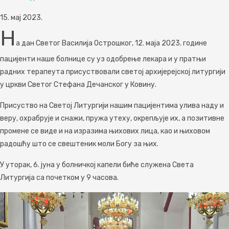
15. мај 2023.
Н
а дан Светог Василија Острошког, 12. маја 2023. године
пацијенти наше болнице су уз одобрење лекара и у пратњи
радних терапеута присуствовали светој архијерејској литургији
у цркви Светог Стефана Дечанског у Ковину.
Присуство на Светој Литургији нашим пацијентима улива наду и
веру, охрабрује и снажи, пружа утеху, окрепљује их, а позитивне
промене се виде и на изразима њихових лица, као и њиховом
радошћу што се свештеник моли Богу за њих.
У уторак, 6. јуна у болничкој капели биће служена Света
Литургија са почетком у 9 часова.