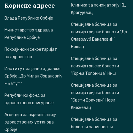
Корисне адресе
Клиника за психијатрију КЦ
Крагујевац
Влада Републике Србије
Специјална болница за
Министарство здравља
психијатријске болести "Др
Републике Србије
Славољуб Бакаловић“
Вршац
Покрајински секретаријат
за здравство
Специјална болница за
психијатријске болести
Институт за јавно здравље
"Горња Топоница“ Ниш
Србије ,,Др Милан Јовановић
– Батут“
Специјална болница за
психијатријске болести
Републички фонд за
"Свети Врачеви“ Нови
здравствено осигурање
Кнежевац
Агенција за акредитацију
Специјална болница за
здравствених установа
болести зависности
Србије