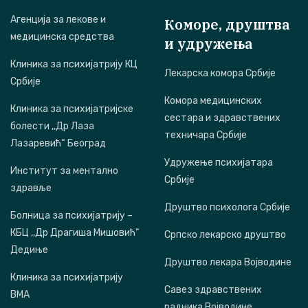
Агенција за лекове и
Коморе, друштва
медицинска средства
и удружења
Клиника за психијатрију КЦ
Лекарска комора Србије
Србије
Комора медицинских
Клиника за психијатријске
сестара и здравствених
болести ,,Др Лаза
техничара Србије
Лазаревић“ Београд
Удружење психијатара
Институт за ментално
Србије
здравље
Друштво психолога Србије
Болница за психијатрију –
КБЦ ,,Др Драгиша Мишовић“
Српско лекарско друштво
Дедиње
Друштво лекара Војводине
Клиника за психијатрију
Савез здравствених
ВМА
радника Војводине