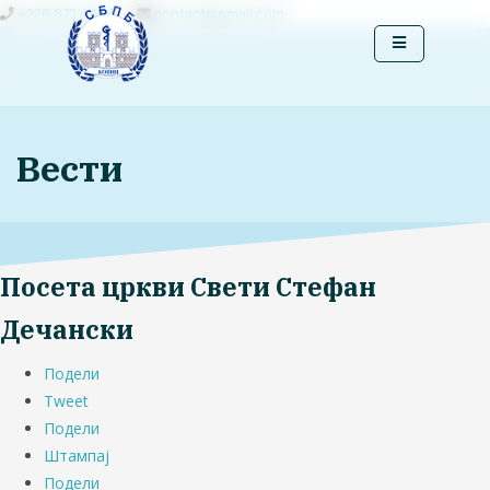
+228 872 4444
contact@email.com
Вести
Посета цркви Свети Стефан
Дечански
Подели
Tweet
Подели
Штампај
Подели