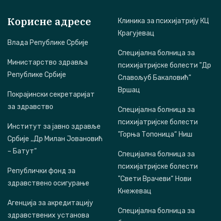
Корисне адресе
Клиника за психијатрију КЦ
Крагујевац
Влада Републике Србије
Специјална болница за
Министарство здравља
психијатријске болести "Др
Републике Србије
Славољуб Бакаловић“
Вршац
Покрајински секретаријат
за здравство
Специјална болница за
психијатријске болести
Институт за јавно здравље
"Горња Топоница“ Ниш
Србије ,,Др Милан Јовановић
– Батут“
Специјална болница за
психијатријске болести
Републички фонд за
"Свети Врачеви“ Нови
здравствено осигурање
Кнежевац
Агенција за акредитацију
Специјална болница за
здравствених установа