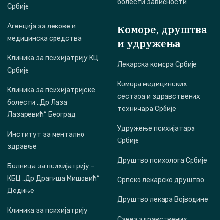
болести зависности
Србије
Агенција за лекове и
Коморе, друштва
медицинска средства
и удружења
Клиника за психијатрију КЦ
Лекарска комора Србије
Србије
Комора медицинских
Клиника за психијатријске
сестара и здравствених
болести ,,Др Лаза
техничара Србије
Лазаревић“ Београд
Удружење психијатара
Институт за ментално
Србије
здравље
Друштво психолога Србије
Болница за психијатрију –
КБЦ ,,Др Драгиша Мишовић“
Српско лекарско друштво
Дедиње
Друштво лекара Војводине
Клиника за психијатрију
Савез здравствених