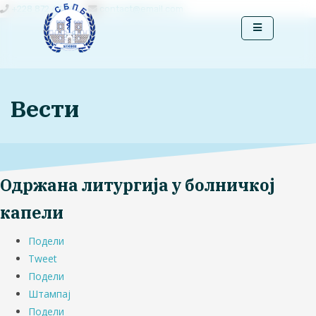
+228 872 4444
contact@email.com
Вести
Одржана литургија у болничкој
капели
Подели
Tweet
Подели
Штампај
Подели