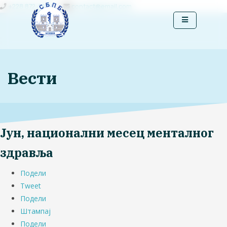
+228 872 4444
contact@email.com
Вести
Јун, национални месец менталног
здравља
Подели
Tweet
Подели
Штампај
Подели