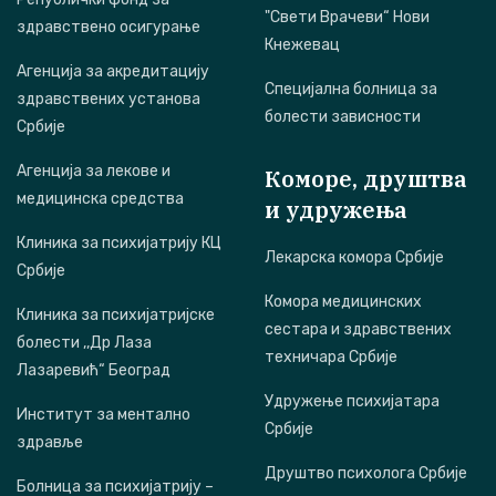
"Свети Врачеви“ Нови
здравствено осигурање
Кнежевац
Агенција за акредитацију
Специјална болница за
здравствених установа
болести зависности
Србије
Агенција за лекове и
Коморе, друштва
медицинска средства
и удружења
Клиника за психијатрију КЦ
Лекарска комора Србије
Србије
Комора медицинских
Клиника за психијатријске
сестара и здравствених
болести ,,Др Лаза
техничара Србије
Лазаревић“ Београд
Удружење психијатара
Институт за ментално
Србије
здравље
Друштво психолога Србије
Болница за психијатрију –