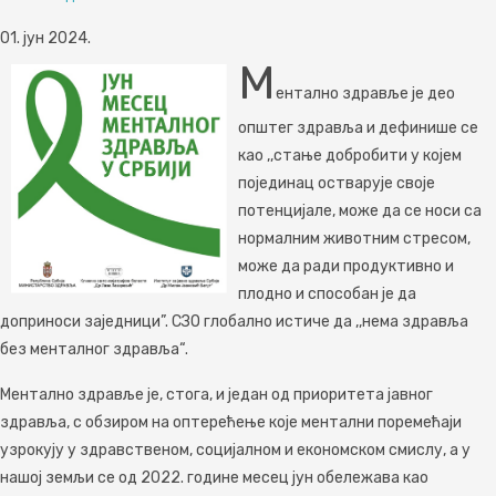
01. јун 2024.
М
ентално здравље је део
општег здравља и дефинише се
као ,,стање добробити у којем
појединац остварује своје
потенцијале, може да се носи са
нормалним животним стресом,
може да ради продуктивно и
плодно и способан је да
доприноси заједници”. СЗО глобално истиче да ,,нема здравља
без менталног здравља“.
Ментално здравље је, стога, и један од приоритета јавног
здравља, с обзиром на оптерећење које ментални поремећаји
узрокују у здравственом, социјалном и економском смислу, а у
нашој земљи се од 2022. године месец јун обележава као