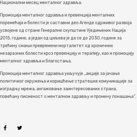
Национални месец менталног здравља.
Промоција менталног здравља и превенција менталних
поремећаја и болести је саставни део Агенде одрживог развоја
усвојене од стране Генералне скупштине Уједињених Нација
2015. године, а један од циљева је да се до 2030. године за
трећину смањи превремени морталитет од хроничних
незаразних болести кроз превенцију и терапију, као и промоцију
менталног здравља и благостања.
Промоција менталног здравља укључује ,,акције за јачање
политичког окружења и коришћење стратешке комуникације за
изградњу мрежа, ангажовање заинтересованих страна,
повећану писменост о менталном здрављу и промену понашања“.