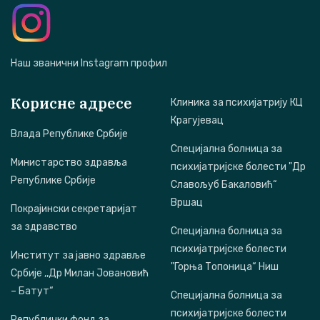
Наш званични Instagram профил
Корисне адресе
Клиника за психијатрију КЦ
Крагујевац
Влада Републике Србије
Специјална болница за
Министарство здравља
психијатријске болести "Др
Републике Србије
Славољуб Бакаловић“
Вршац
Покрајински секретаријат
за здравство
Специјална болница за
психијатријске болести
Институт за јавно здравље
"Горња Топоница“ Ниш
Србије ,,Др Милан Јовановић
– Батут“
Специјална болница за
психијатријске болести
Републички фонд за